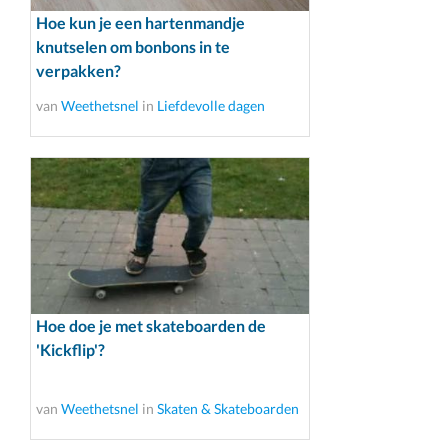
Hoe kun je een hartenmandje
knutselen om bonbons in te
verpakken?
van
Weethetsnel
in
Liefdevolle dagen
Hoe doe je met skateboarden de
'Kickflip'?
van
Weethetsnel
in
Skaten & Skateboarden