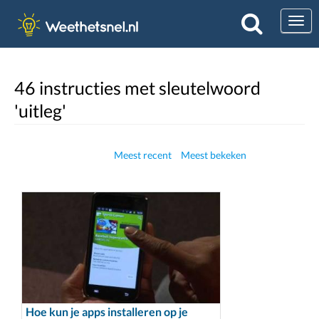
Togg
46 instructies met sleutelwoord
'uitleg'
Meest recent
Meest bekeken
Hoe kun je apps installeren op je