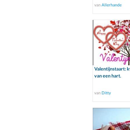
van
Allerhande
Valentijnstaart: 
van een hart.
van
Ditty