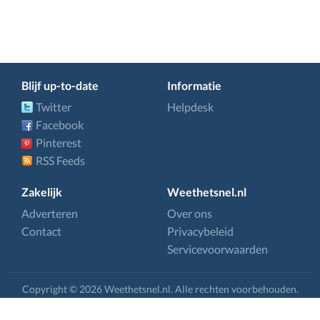
Blijf up-to-date
Informatie
Twitter
Helpdesk
Facebook
Pinterest
RSS Feeds
Zakelijk
Weethetsnel.nl
Adverteren
Over ons
Contact
Privacybeleid
Servicevoorwaarden
Copyright © 2026 Weethetsnel.nl. Alle rechten voorbehouden.