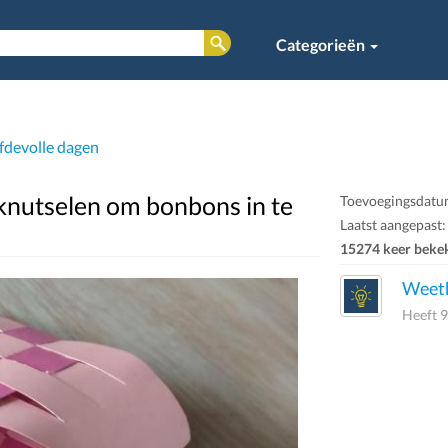
Categorieën
efdevolle dagen
knutselen om bonbons in te
Toevoegingsdatum
Laatst aangepast:
15274 keer beke
Weeth
Heeft 9