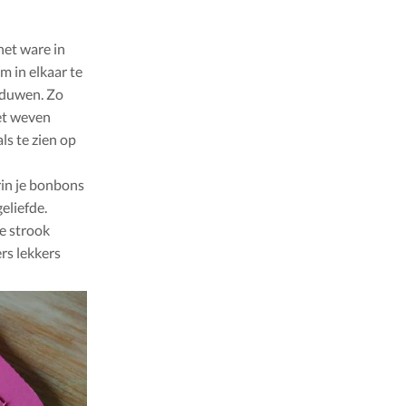
het ware in
m in elkaar te
 duwen. Zo
het weven
ls te zien op
in je bonbons
eliefde.
e strook
rs lekkers