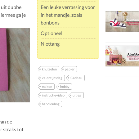
 uit dubbel
Een leuke verrassing voor
Hiermee ga je
in het mandje, zoals
bonbons
Optioneel:
Niettang
knutselen
papier
valentijnsdag
Cadeau
maken
hobby
instructievideo
uitleg
handleiding
van de
r straks tot