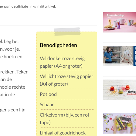
aamde affiliate links in dit artikel.
l. Leg het
Benodigdheden
, voor je.
de hoek een
Vel donkerroze stevig
papier (A4 or groter)
trekken. Teken
Vel lichtroze stevig papier
aan de
(A4 of groter)
mooie rechte
Potlood
at in de
Schaar
gens een lijn
Cirkelvorm (bijv. een rol
tape)
Liniaal of geodriehoek