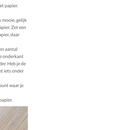
t papier.
 mooie, gelijk
apier. Zet een
pier, daar
en aantal
de onderkant
der. Heb je de
et iets onder
punt waar je
papier.