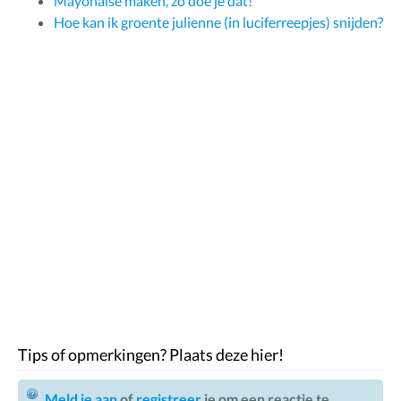
Mayonaise maken, zo doe je dat!
Hoe kan ik groente julienne (in luciferreepjes) snijden?
Tips of opmerkingen? Plaats deze hier!
Meld je aan
of
registreer
je om een reactie te