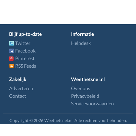
Blijf up-to-date
Informatie
Twitter
Helpdesk
Facebook
Pinterest
RSS Feeds
Zakelijk
Weethetsnel.nl
Adverteren
Over ons
Contact
Privacybeleid
Servicevoorwaarden
Copyright © 2026 Weethetsnel.nl. Alle rechten voorbehouden.