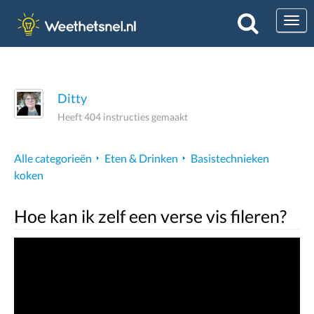
Togg
Ditty
Heeft 404 instructies gemaakt
Alle categorieën
Eten & Drinken
Basistechnieken
koken
Hoe kan ik zelf een verse vis fileren?