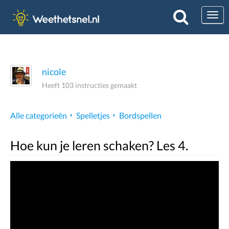
Togg
nicole
Heeft 103 instructies gemaakt
Alle categorieën
Spelletjes
Bordspellen
Hoe kun je leren schaken? Les 4.