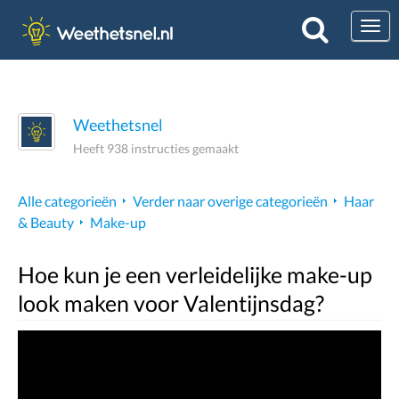
Togg
Weethetsnel
Heeft 938 instructies gemaakt
Alle categorieën
Verder naar overige categorieën
Haar
& Beauty
Make-up
Hoe kun je een verleidelijke make-up
look maken voor Valentijnsdag?