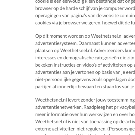
cookie is een eenvoudig klein bestandje dat on
browser op de harde schijf van je computer wor
opvragingen van pagina’s van de website combine
cookies via je browser weigeren, hoewel dit de f
Op dit moment worden op Weethetsnel.nl advert
advertentiesysteem. Daarnaast kunnen adverteer
plaatsen op Weethetsnel.nl. Adverteerders kunn
interesses en demografische categorieën die zijn g
bekeken instructies en video’s of activiteiten 
advertenties aan je vertonen op basis van je eerd
niet-persoonlijke gegevens zoals opgeslagen do
partijen afzonderlijk bewaard en staan los van je
Weethetsnel.nl levert zonder jouw toestemming
advertentienetwerken. Raadpleeg het privacybel
meer informatie over hun werkwijzen en over hoe
Weethetsnel.nl is niet van toepassing op de act
externe activiteiten niet reguleren. (Persoons)g