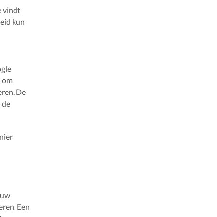
e vindt
leid kun
ogle
t om
eren. De
n de
nier
jouw
eren. Een