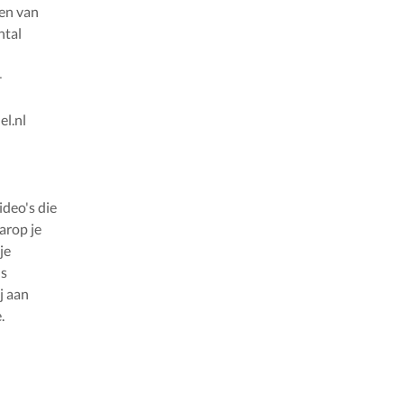
ren van
ntal
-
el.nl
ideo's die
arop je
je
ns
j aan
.