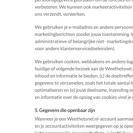
verbeteren. We kunnen ook markeeractiviteiten (
ons verzendt, verwerken.
We gebruiken je e-mailadres en andere persoons
marketingberichten zonder jouw toestemming. W
administratieve of belangrijke niet- marketingd
voor andere klantenservicedoeleinden).
We gebruiken cookies, webbakens en andere logbe
huidige of volgende bezoek aan de Weethetsnel.n
inhoud en informatie te bieden; (c) de doeltreff
gegevens te verzamelen, zoals het totale aantal
optimaliseren en (e) jouw deelname, inzending e
en informatie over de opslag van cookies vind je
5. Gegevens die openbaar zijn
Wanneer je een Weethetsnel.nl-account aanmaa
en je accountactiviteiten weergegeven op je ope
hebt aangemaakt, jouw profielfoto, je leeftijd en