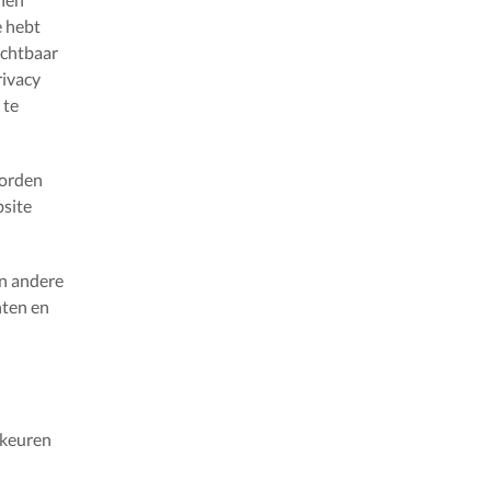
e hebt
ichtbaar
rivacy
 te
worden
bsite
an andere
hten en
rkeuren