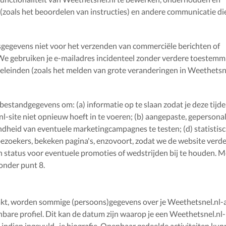
zoals het beoordelen van instructies) en andere communicatie die
gegevens niet voor het verzenden van commerciële berichten of
e gebruiken je e-mailadres incidenteel zonder verdere toestemm
oeleinden (zoals het melden van grote veranderingen in Weethetsne
standgegevens om: (a) informatie op te slaan zodat je deze tijde
l-site niet opnieuw hoeft in te voeren; (b) aangepaste, gepersona
endheid van eventuele marketingcampagnes te testen; (d) statistis
 bezoekers, bekeken pagina's, enzovoort, zodat we de website verd
n status voor eventuele promoties of wedstrijden bij te houden. M
 onder punt 8.
kt, worden sommige (persoons)gegevens over je Weethetsnel.nl-
nbare profiel. Dit kan de datum zijn waarop je een Weethetsnel.nl
 -indien ingevuld- je biografie. Openbaar gedeelde activiteiten ku