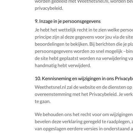
worden gedeeld met Weethetsnel.nl, worden be
privacybeleid.
9. Inzage in je persoonsgegevens
Je hebt het wettelijk recht in te zien welke per
principe zijn al deze gegevens voor jou via de si
beoordelingen te bekijken. Bij berichten die je p
persoonsgegevens worden zo snel mogelijk –binn
de site hebt geplaatst worden na verwijdering va
handmatig hebt verwijderd.
10. Kennisneming en wijzigingen in ons Privacyb
Weethetsnel.nl zal de website en de diensten o
overeenstemming met het Privacybeleid. Je ver
te gaan.
We behouden ons het recht voor om wijzigingen aan
bevelen deze verklaring geregeld te raadplegen, 
van opgeslagen eerdere versies in onderstaand arc