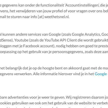
 gegevens kan onder de functionaliteit ‘Accountinstellingen’, die j
ens, het verwijderen van jouw profiel of voor vragen over ons be
il te sturen naar info [at] weethetsnel.nl.
l kunnen andere services van Google (zoals Google Analytics, Go
dSense), Youtube (zoals de YouTube API Client die wordt gebruik
 inloggen met je Facebook account), nodig hebben om goed te prest
 toepassing op het gebruik van je persoonsgegevens, zoals deze aa
 het belangrijk dat je op de hoogte bent en akkoord gaat met de ma
evens verwerken. Alle informatie hierover vind je in het
Google
kbare advertenties voor je weer te geven. Wij registreren daarom 
cookies gebruiken we ook om het gebruik van de website te verbet