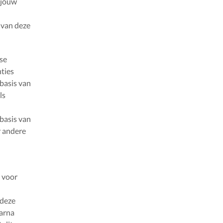
 jouw
 van deze
se
ties
basis van
ls
 basis van
r andere
 voor
n
 deze
aarna