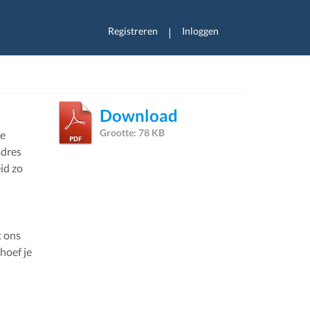
Registreren
Inloggen
|
Download
Grootte: 78 KB
le
adres
id zo
t ons
hoef je