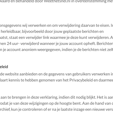
waard en behandeld door Weethetsnel.nl in overeenstemming met
soonsgegevens wij verwerken en om verwijdering daarvan te eisen. I
te herleidbaar, bijvoorbeeld door jouw geplaatste berichten en
laatst, staat een verwijder link waarmee je deze kunt verwijderen. 
en 24 uur- verwijderd wanneer je jouw account opheft. Berichten 
n je account anoniem weergegeven, indien je de berichten niet zel
eleid
p de website aanbieden en de gegevens van gebruikers verwerken i
klaart kennis te hebben genomen van het Privacybeleid en daarme
 te brengen in deze verklaring, indien dit nodig blijkt. Het is aa
zodat je van deze wijzigingen op de hoogte bent. Aan de hand van 
hief, kun je controleren of er na je laatste inzage een nieuwe versi