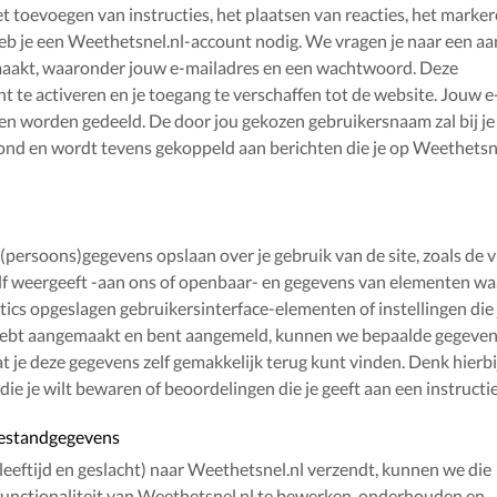
t toevoegen van instructies, het plaatsen van reacties, het marke
heb je een Weethetsnel.nl-account nodig. We vragen je naar een aa
aakt, waaronder jouw e-mailadres en een wachtwoord. Deze
te activeren en je toegang te verschaffen tot de website. Jouw e
en worden gedeeld. De door jou gekozen gebruikersnaam zal bij je
ond en wordt tevens gekoppeld aan berichten die je op Weethetsn
persoons)gegevens opslaan over je gebruik van de site, zoals de v
zelf weergeeft -aan ons of openbaar- en gegevens van elementen wa
tics opgeslagen gebruikersinterface-elementen of instellingen die 
nt hebt aangemaakt en bent aangemeld, kunnen we bepaalde gegeve
je deze gegevens zelf gemakkelijk terug kunt vinden. Denk hierbi
s die je wilt bewaren of beoordelingen die je geeft aan een instructie
gbestandgegevens
 leeftijd en geslacht) naar Weethetsnel.nl verzendt, kunnen we die
unctionaliteit van Weethetsnel.nl te bewerken, onderhouden en