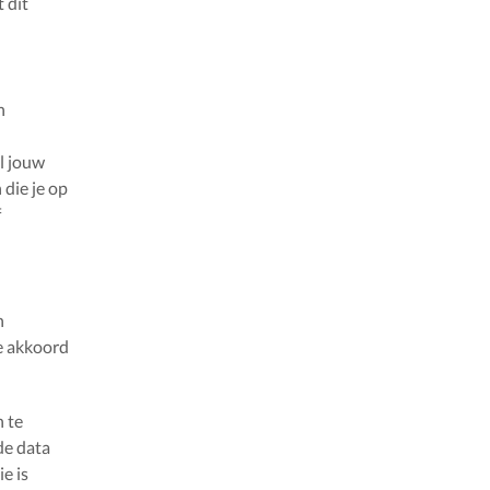
 dit
n
Al jouw
die je op
f
n
e akkoord
n te
de data
e is