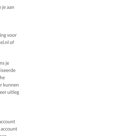
 je aan
ing voor
l.nl of
ns je
liseerde
che
er kunnen
eer uitleg
account
- account
nnen