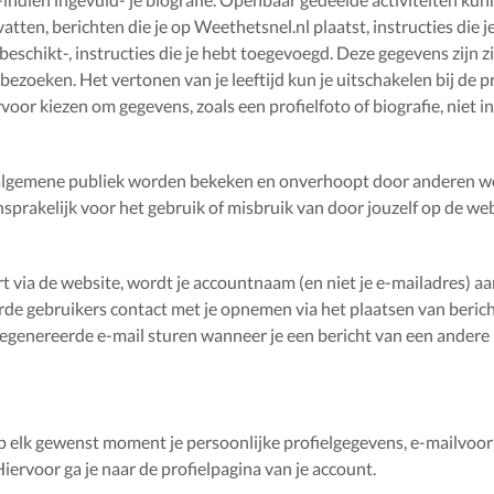
atten, berichten die je op Weethetsnel.nl plaatst, instructies die j
eschikt-, instructies die je hebt toegevoegd. Deze gegevens zijn z
ezoeken. Het vertonen van je leeftijd kun je uitschakelen bij de p
voor kiezen om gegevens, zoals een profielfoto of biografie, niet in
 algemene publiek worden bekeken en onverhoopt door anderen 
nsprakelijk voor het gebruik of misbruik van door jouzelf op de we
t via de website, wordt je accountnaam (en niet je e-mailadres) a
rde gebruikers contact met je opnemen via het plaatsen van beric
 gegenereerde e-mail sturen wanneer je een bericht van een andere
op elk gewenst moment je persoonlijke profielgegevens, e-mailvoo
Hiervoor ga je naar de profielpagina van je account.