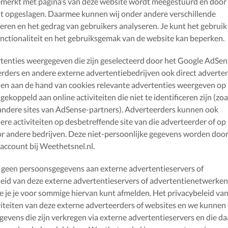
gemerkt met pagina’s van deze website wordt meegestuurd en door
dt opgeslagen. Daarmee kunnen wij onder andere verschillende
ren en het gedrag van gebruikers analyseren. Je kunt het gebruik
unctionaliteit en het gebruiksgemak van de website kan beperken.
enties weergegeven die zijn geselecteerd door het Google AdSen
ders en andere externe advertentiebedrijven ook direct adverten
en aan de hand van cookies relevante advertenties weergeven op 
ekoppeld aan online activiteiten die niet te identificeren zijn (zoa
op andere sites van AdSense-partners). Adverteerders kunnen ook
ere activiteiten op desbetreffende site van die adverteerder of op
or andere bedrijven. Deze niet-persoonlijke gegevens worden doo
 account bij Weethetsnel.nl.
 geen persoonsgegevens aan externe advertentieservers of
eid van deze externe advertentieservers of advertentienetwerken
 je je voor sommige hiervan kunt afmelden. Het privacybeleid va
iviteiten van deze externe adverteerders of websites en we kunnen
egevens die zijn verkregen via externe advertentieservers en die d