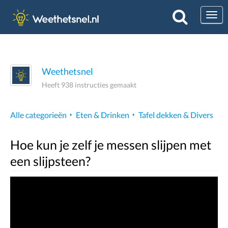
Togg
Weethetsnel
Heeft 938 instructies gemaakt
Alle categorieën
Eten & Drinken
Tafel dekken & Divers
Hoe kun je zelf je messen slijpen met
een slijpsteen?