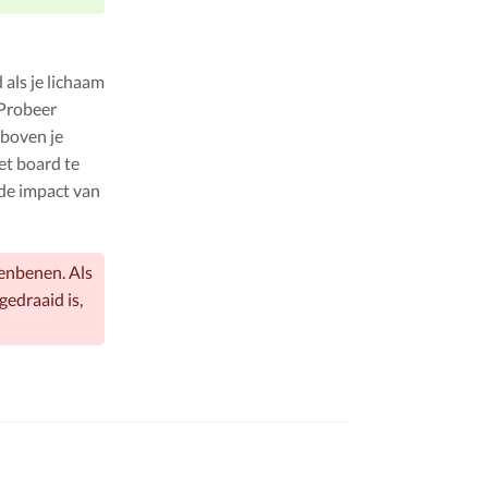
 als je lichaam
 Probeer
 boven je
et board te
 de impact van
eenbenen. Als
 gedraaid is,