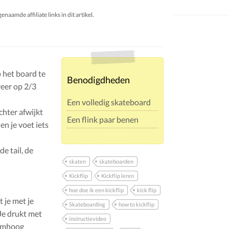
aamde affiliate links in dit artikel.
p het board te
Benodigdheden
veer op 2/3
Een volledig skateboard
echter afwijkt
Een flink paar benen
en je voet iets
de tail, de
skaten
skateboarden
Kickflip
Kickflip leren
hoe doe ik een kickflip
kick flip
 je met je
Skateboarding
how to kickflip
Je drukt met
instructievideo
d omhoog