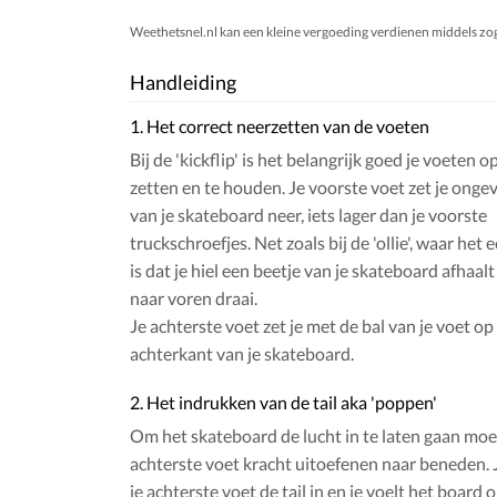
Weethetsnel.nl kan een kleine vergoeding verdienen middels zogen
Handleiding
1. Het correct neerzetten van de voeten
Bij de 'kickflip' is het belangrijk goed je voeten o
zetten en te houden. Je voorste voet zet je onge
van je skateboard neer, iets lager dan je voorste
truckschroefjes. Net zoals bij de 'ollie', waar het 
is dat je hiel een beetje van je skateboard afhaalt 
naar voren draai.
Je achterste voet zet je met de bal van je voet op 
achterkant van je skateboard.
2. Het indrukken van de tail aka 'poppen'
Om het skateboard de lucht in te laten gaan moet
achterste voet kracht uitoefenen naar beneden. 
je achterste voet de tail in en je voelt het boar