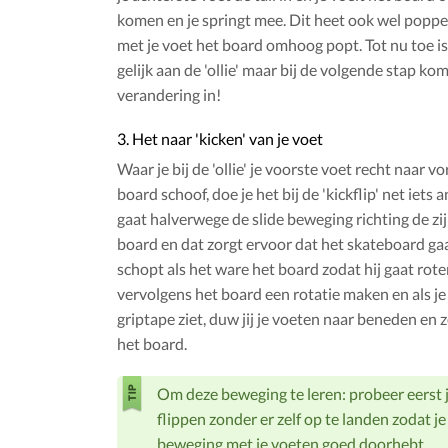
komen en je springt mee. Dit heet ook wel poppe
met je voet het board omhoog popt. Tot nu toe is
gelijk aan de 'ollie' maar bij de volgende stap ko
verandering in!
3. Het naar 'kicken' van je voet
Waar je bij de 'ollie' je voorste voet recht naar vo
board schoof, doe je het bij de 'kickflip' net iets 
gaat halverwege de slide beweging richting de zi
board en dat zorgt ervoor dat het skateboard gaa
schopt als het ware het board zodat hij gaat rote
vervolgens het board een rotatie maken en als je
griptape ziet, duw jij je voeten naar beneden en 
het board.
Om deze beweging te leren: probeer eerst 
flippen zonder er zelf op te landen zodat je 
beweging met je voeten goed doorhebt.