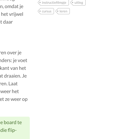
instructiefilmpje
uitleg
n, omdat je
cursus
leren
 het vrijwel
mt daar
ren over je
anders: je voet
jkant van het
t draaien. Je
ren. Laat
 weer het
zet ze weer op
je board te
die flip-