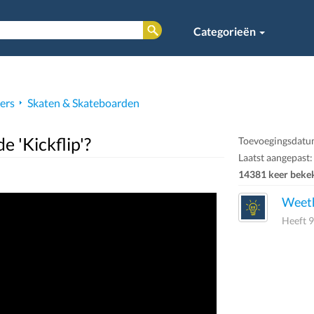
Categorieën
vers
Skaten & Skateboarden
 'Kickflip'?
Toevoegingsdatu
Laatst aangepast:
14381 keer beke
Weeth
Heeft 9