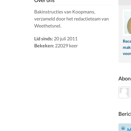
Over ons
Bakinstructies van Koopmans,
verzameld door het redactieteam van
Weethetsnel.
Lid sinds:
20 juli 2011
Rece
Bekeken:
22029 keer
make
voor
Abon
Beric
M