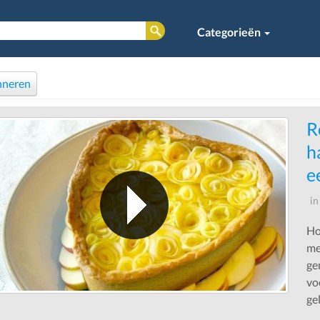
Categorieën
neren
R
h
e
i
Ho
me
ge
vo
gel