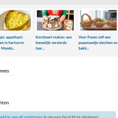
pt: appeltaart
Kersttaart maken: een
Voor Pasen zelf een
n in hartvorm
feestelijk versierde
paasmandje vlechten en
 Moede...
taar...
bakk...
nees
hten
eld je aan
of
registreer
je om een bericht te plaatsen!