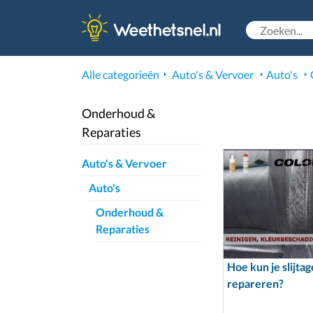
Alle categorieën
Auto's & Vervoer
Auto's
Onderhoud &
Reparaties
Auto's & Vervoer
Auto's
Onderhoud &
Reparaties
Hoe kun je slijta
repareren?