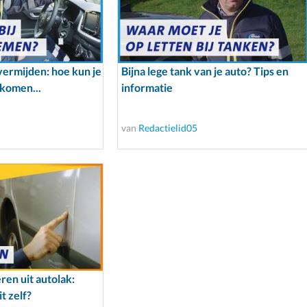
ermijden: hoe kun je
Bijna lege tank van je auto? Tips en
rkomen...
informatie
van
Redactielid05
en uit autolak:
t zelf?