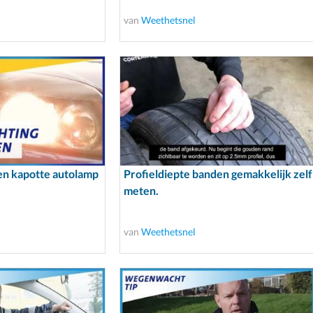
van
Weethetsnel
een kapotte autolamp
Profieldiepte banden gemakkelijk zelf
meten.
van
Weethetsnel