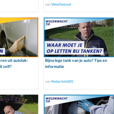
van
Weethetsnel
en uit autolak:
Bijna lege tank van je auto? Tips en
t zelf?
informatie
van
Redactielid05