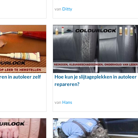
van
Ditty
en in autoleer zelf
Hoe kun je slijtageplekken in autoleer
repareren?
van
Hans