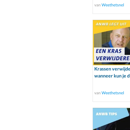
van
Weethetsnel
Krassen verwijder
wanneer kun je di
van
Weethetsnel