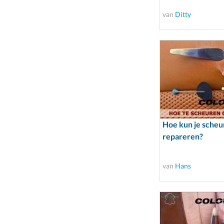
van
Ditty
Hoe kun je scheur
repareren?
van
Hans