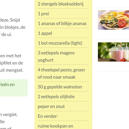
2 stengels bleekselderij
1 prei
deze. Snijd
1 ananas of blikje ananas
in blokjes, de
1 appel
 de ui.
1 bol mozzarella (light)
3 eetlepels magere
ten met het
yoghurt
pfilet en de
4 theelepel pesto, groen
uit mengsel.
of rood naar smaak
rieën en
50 g gepelde walnoten
2 eetlepels olijfolie
peper en zout
n vergiet.
En verder:
lle
ruime kookpan en
arm of