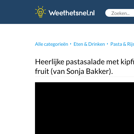
Alle categorieën
Eten & Drinken
Pasta & Rij
Heerlijke pastasalade met kipf
fruit (van Sonja Bakker).