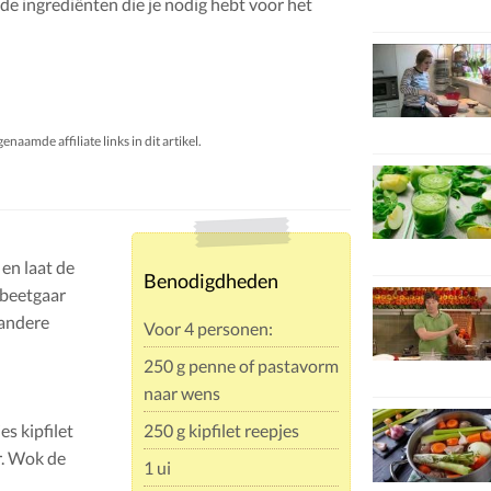
de ingrediënten die je nodig hebt voor het
aamde affiliate links in dit artikel.
en laat de
Benodigdheden
 beetgaar
 andere
Voor 4 personen:
250 g penne of pastavorm
naar wens
s kipfilet
250 g kipfilet reepjes
r. Wok de
1 ui