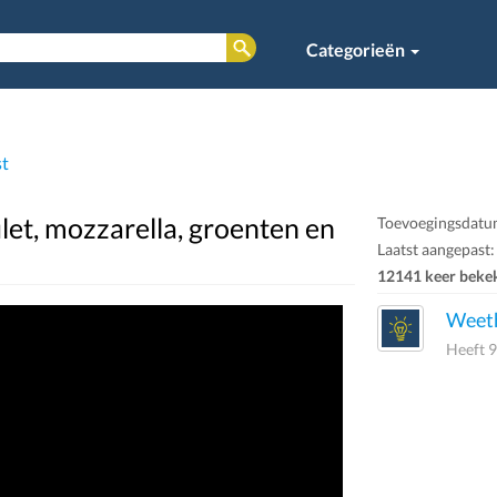
Categorieën
st
ilet, mozzarella, groenten en
Toevoegingsdatum
Laatst aangepast:
12141 keer beke
Weeth
Heeft 9