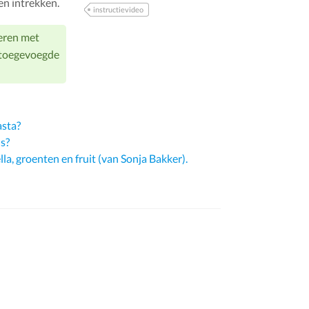
en intrekken.
instructievideo
veren met
e toegevoegde
asta?
s?
lla, groenten en fruit (van Sonja Bakker).