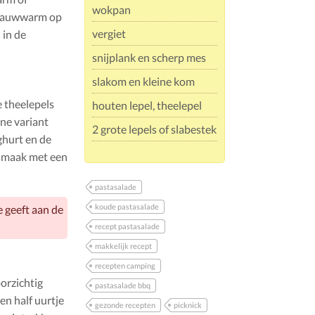
wokpan
 lauwwarm op
vergiet
 in de
snijplank en scherp mes
slakom en kleine kom
 theelepels
houten lepel, theelepel
ene variant
2 grote lepels of slabestek
ghurt en de
 smaak met een
pastasalade
koude pastasalade
 geeft aan de
recept pastasalade
makkelijk recept
recepten camping
oorzichtig
pastasalade bbq
en half uurtje
gezonde recepten
picknick