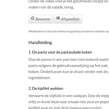
Onder de video vind je het geschreven recept en 
maken van de salade, terug.
Bewaren
Afspeellijst
Weethetsnel.nl kan een kleine vergoeding verdienen middels zogen
Handleiding
1. De pasta voor de pastasalade koken
Doe de penne in een pan met ruim kokend water 
pasta volgens de gebruiksaanwijzing op het pak,
koken. Ondertussen kun je alvast verder met de
ingrediënten.
2. De kipfilet wokken
Verwarm de olijfolie in een wokpan. Doe de reepje
erbij en kruid deze naar smaak met zout en pepe
kipfilet gaar en laat deze daarna even rusten.