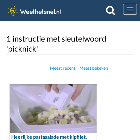
Togg
1 instructie met sleutelwoord
'picknick'
Meest recent
Meest bekeken
Heerlijke pastasalade met kipfilet,