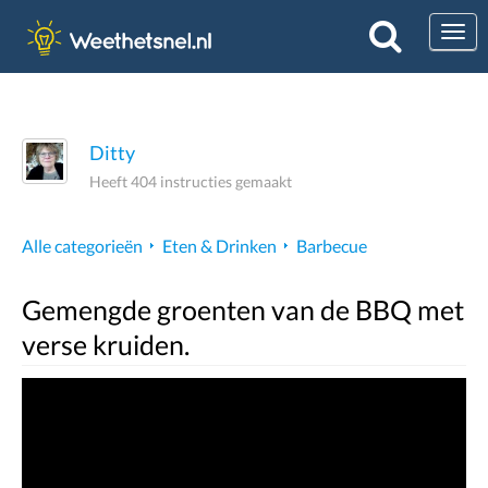
Togg
Ditty
Heeft 404 instructies gemaakt
Alle categorieën
Eten & Drinken
Barbecue
Gemengde groenten van de BBQ met
verse kruiden.