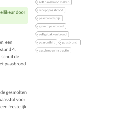
zelf paasbrood maken
recept paasbrood
ellikeur door
paasbrood spijs
gevuld paasbrood
zelfgebakken brood
n, een
paasontbijt
paasbrunch
stand 4.
geschreven instructie
 schuif de
het paasbrood
t de gesmolten
paasstol voor
een feestelijk