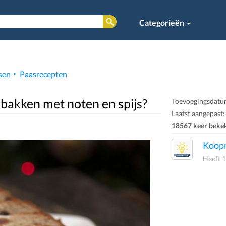
Categorieën
sen
Paasrecepten
 bakken met noten en spijs?
Toevoegingsdatu
Laatst aangepast:
18567 keer beke
Koop
Heeft 1