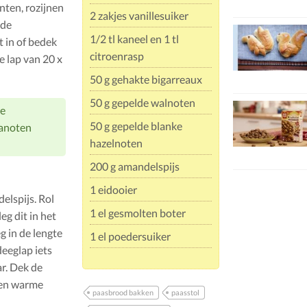
nten, rozijnen
2 zakjes vanillesuiker
 de
1/2 tl kaneel en 1 tl
t in of bedek
citroenrasp
e lap van 20 x
50 g gehakte bigarreaux
50 g gepelde walnoten
je
50 g gepelde blanke
ianoten
hazelnoten
200 g amandelspijs
1 eidooier
elspijs. Rol
1 el gesmolten boter
eg dit in het
 in de lengte
1 el poedersuiker
deeglap iets
r. Dek de
 een warme
paasbrood bakken
paasstol