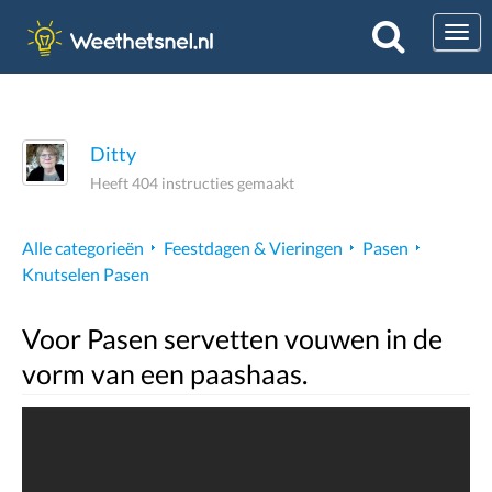
Togg
Ditty
Heeft 404 instructies gemaakt
Alle categorieën
Feestdagen & Vieringen
Pasen
Knutselen Pasen
Voor Pasen servetten vouwen in de
vorm van een paashaas.