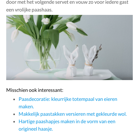
door met het volgende servet en vouw zo voor iedere gast
een vrolijke paashaas.
Misschien ook interessant:
Paasdecoratie: kleurrijke totempaal van eieren
maken.
Makkelijk paastakken versieren met gekleurde wol.
Hartige paashapjes maken in de vorm van een
origineel haasje.