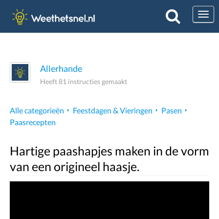
Togg
Allerhande
Heeft 81 instructies gemaakt
Alle categorieën
Feestdagen & Vieringen
Pasen
Paasrecepten
Hartige paashapjes maken in de vorm
van een origineel haasje.