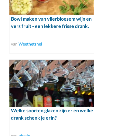
Bowl maken van vlierbloesem wijn en
vers fruit - een lekkere frisse drank.
van
Weethetsnel
Welke soorten glazen zijn er en welke
drank schenk je erin?
van
nicole