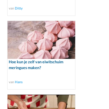
van
Ditty
Hoe kun je zelf van eiwitschuim
meringues maken?
van
Hans