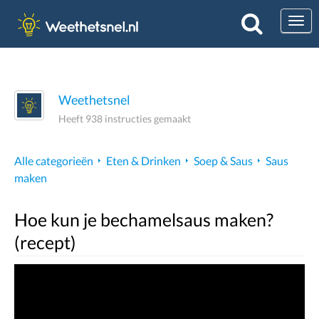
Togg
Weethetsnel
Heeft 938 instructies gemaakt
Alle categorieën
Eten & Drinken
Soep & Saus
Saus
maken
Hoe kun je bechamelsaus maken?
(recept)