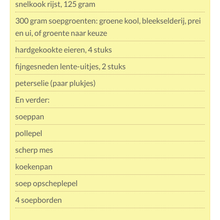
snelkook rijst, 125 gram
300 gram soepgroenten: groene kool, bleekselderij, prei
en ui, of groente naar keuze
hardgekookte eieren, 4 stuks
fijngesneden lente-uitjes, 2 stuks
peterselie (paar plukjes)
En verder:
soeppan
pollepel
scherp mes
koekenpan
soep opscheplepel
4 soepborden