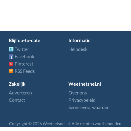
Blijf up-to-date
Informatie
Twitter
Helpdesk
Facebook
Pinterest
RSS Feeds
Zakelijk
Weethetsnel.nl
Adverteren
Over ons
Contact
Privacybeleid
Servicevoorwaarden
Copyright © 2026 Weethetsnel.nl. Alle rechten voorbehouden.