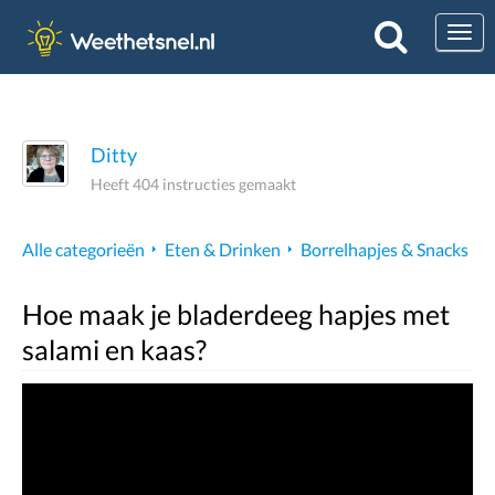
Togg
Ditty
Heeft 404 instructies gemaakt
Alle categorieën
Eten & Drinken
Borrelhapjes & Snacks
Hoe maak je bladerdeeg hapjes met
salami en kaas?