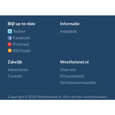
Blijf up-to-date
Informatie
Twitter
Helpdesk
Facebook
Pinterest
RSS Feeds
Zakelijk
Weethetsnel.nl
Adverteren
Over ons
Contact
Privacybeleid
Servicevoorwaarden
Copyright © 2026 Weethetsnel.nl. Alle rechten voorbehouden.