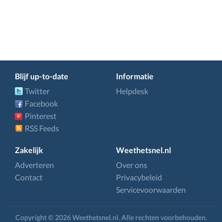
Blijf up-to-date
Informatie
Twitter
Helpdesk
Facebook
Pinterest
RSS Feeds
Zakelijk
Weethetsnel.nl
Adverteren
Over ons
Contact
Privacybeleid
Servicevoorwaarden
Copyright © 2026 Weethetsnel.nl. Alle rechten voorbehouden.