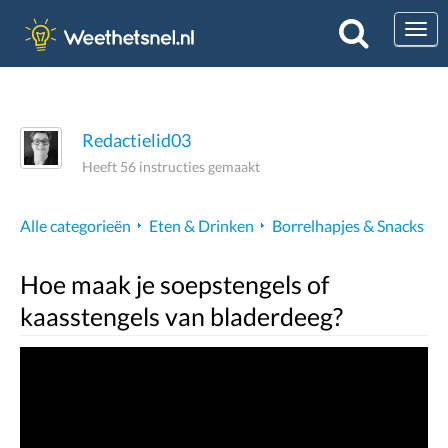
Togg
Redactielid03
Heeft 56 instructies gemaakt
Alle categorieën
Eten & Drinken
Borrelhapjes & Snacks
Hoe maak je soepstengels of
kaasstengels van bladerdeeg?