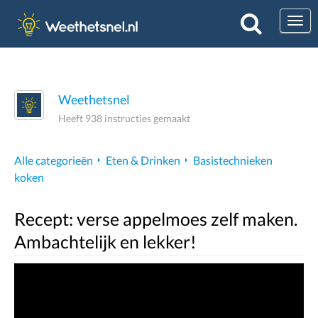
Togg
Weethetsnel
Heeft 938 instructies gemaakt
Alle categorieën
Eten & Drinken
Basistechnieken
koken
Recept: verse appelmoes zelf maken.
Ambachtelijk en lekker!