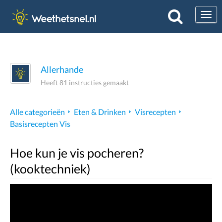
Togg
Allerhande
Heeft 81 instructies gemaakt
Alle categorieën
Eten & Drinken
Visrecepten
Basisrecepten Vis
Hoe kun je vis pocheren?
(kooktechniek)