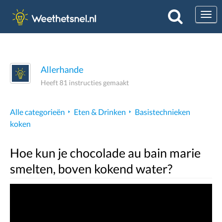
Togg
Allerhande
Heeft 81 instructies gemaakt
Alle categorieën
Eten & Drinken
Basistechnieken
koken
Hoe kun je chocolade au bain marie
smelten, boven kokend water?