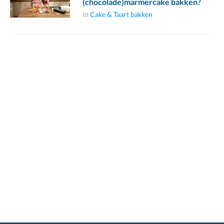
(chocolade)marmercake bakken?
in
Cake & Taart bakken