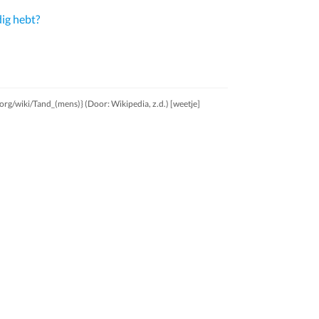
dig hebt?
.org/wiki/Tand_(mens)} (Door: Wikipedia, z.d.) [weetje]