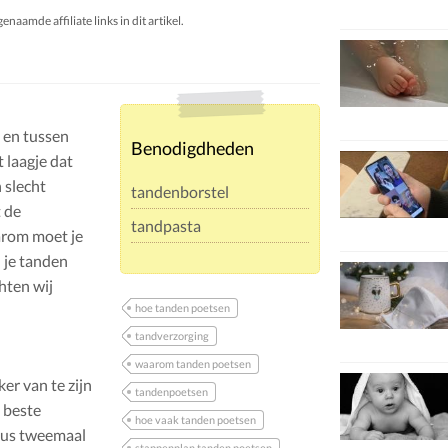
aamde affiliate links in dit artikel.
 en tussen
Benodigdheden
 laagje dat
 slecht
tandenborstel
 de
tandpasta
arom moet je
 je tanden
hten wij
hoe tanden poetsen
tandverzorging
waarom tanden poetsen
er van te zijn
tandenpoetsen
t beste
hoe vaak tanden poetsen
 dus tweemaal
stappenplan tanden poetsen