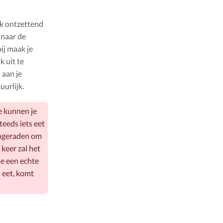
ok ontzettend
 naar de
ij maak je
 uit te
 aan je
uurlijk.
ie kunnen je
teeds iets eet
angeraden om
 keer zal het
je een echte
 eet, komt