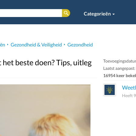
Categorieën
eën
Gezondheid & Veiligheid
Gezondheid
 het beste doen? Tips, uitleg
Toevoegingsdatu
Laatst aangepast:
16954 keer beke
Weeth
Heeft 9