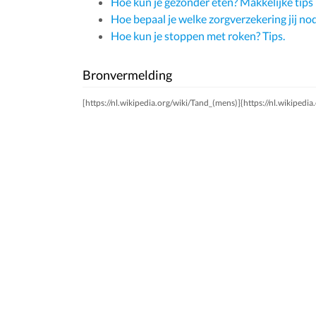
Hoe kun je gezonder eten? Makkelijke tips
Hoe bepaal je welke zorgverzekering jij no
Hoe kun je stoppen met roken? Tips.
Bronvermelding
[https://nl.wikipedia.org/wiki/Tand_(mens)]{https://nl.wikipedia