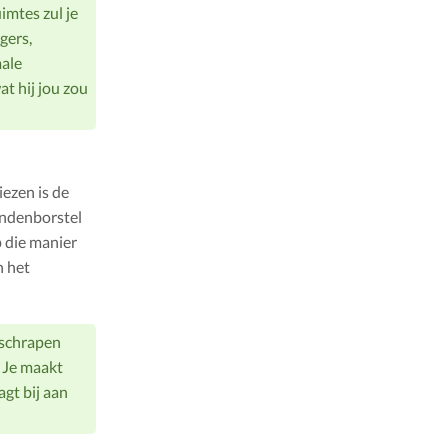
imtes zul je
gers,
male
at hij jou zou
iezen is de
andenborstel
 die manier
n het
 schrapen
. Je maakt
agt bij aan