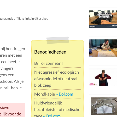
aamde affiliate links in dit artikel.
 bij het dragen
Benodigdheden
meren met een
 een beetje
Bril of zonnebril
 vingers
Niet agressief, ecologisch
gens een
afwasmiddel of neutraal
schoon. Als je
blok zeep
bril, heb je
Mondkapje
~ Bol.com
Huidvriendelijk
sieve
hechtpleister of medische
elijk voor de
tape
~ Bol.com