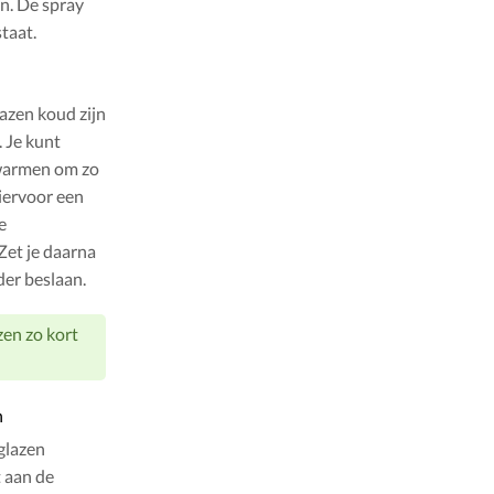
in. De spray
taat.
lazen koud zijn
 Je kunt
rwarmen om zo
hiervoor een
e
Zet je daarna
der beslaan.
zen zo kort
n
glazen
t aan de