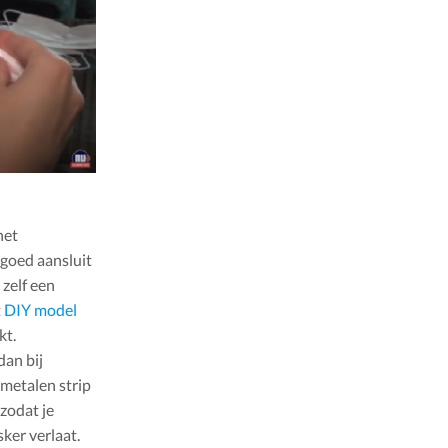
het
 goed aansluit
 zelf een
t
DIY model
kt.
dan bij
metalen strip
zodat je
er verlaat.