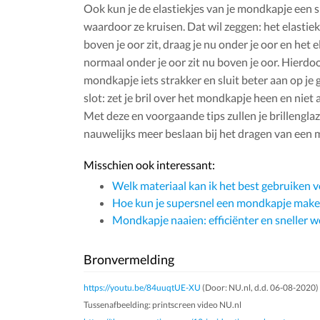
Ook kun je de elastiekjes van je mondkapje een s
waardoor ze kruisen. Dat wil zeggen: het elastie
boven je oor zit, draag je nu onder je oor en het e
normaal onder je oor zit nu boven je oor. Hierdoor
mondkapje iets strakker en sluit beter aan op je g
slot: zet je bril over het mondkapje heen en niet
Met deze en voorgaande tips zullen je brillenglaz
nauwelijks meer beslaan bij het dragen van een
Misschien ook interessant:
Welk materiaal kan ik het best gebruiken
Hoe kun je supersnel een mondkapje make
Mondkapje naaien: efficiënter en sneller w
Bronvermelding
https://youtu.be/84uuqtUE-XU
(Door: NU.nl, d.d. 06-08-2020) 
Tussenafbeelding: printscreen video NU.nl