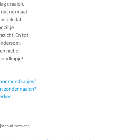
lag draaien,
k dat normaal
lastiek dat
 zit je
ezicht. En tot
 andersom.
en niet of
 mondkapje!
 voor mondkapjes?
n zonder naaien?
erken.
[inhoud instructie]