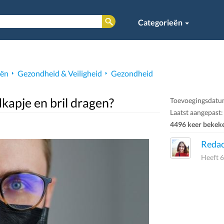
Categorieën
eën
Gezondheid & Veiligheid
Gezondheid
kapje en bril dragen?
Toevoegingsdatum
Laatst aangepast:
4496 keer bekek
Redac
Heeft 6