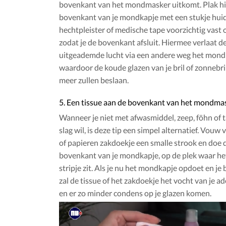
bovenkant van het mondmasker uitkomt. Plak hi
bovenkant van je mondkapje met een stukje huid
hechtpleister of medische tape voorzichtig vast o
zodat je de bovenkant afsluit. Hiermee verlaat d
uitgeademde lucht via een andere weg het mond
waardoor de koude glazen van je bril of zonnebril
meer zullen beslaan.
5. Een tissue aan de bovenkant van het mondma
Wanneer je niet met afwasmiddel, zeep, föhn of 
slag wil, is deze tip een simpel alternatief. Vouw 
of papieren zakdoekje een smalle strook en doe
bovenkant van je mondkapje, op de plek waar het
stripje zit. Als je nu het mondkapje opdoet en je 
zal de tissue of het zakdoekje het vocht van je
en er zo minder condens op je glazen komen.