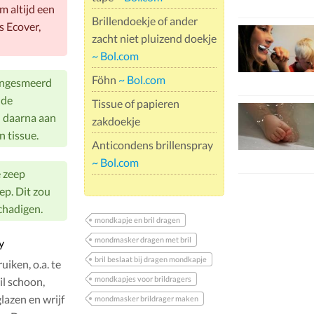
m altijd een
Brillendoekje of ander
s Ecover,
zacht niet pluizend doekje
~ Bol.com
Föhn
~ Bol.com
t ingesmeerd
 de
Tissue of papieren
il daarna aan
zakdoekje
 tissue.
Anticondens brillenspray
~ Bol.com
e zeep
ep. Dit zou
chadigen.
mondkapje en bril dragen
mondmasker dragen met bril
y
bril beslaat bij dragen mondkapje
iken, o.a. te
mondkapjes voor brildragers
il schoon,
lazen en wrijf
mondmasker brildrager maken