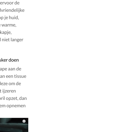
ervoor de
vriendelijke
p je huid,
e warme,
kapje,
 niet langer
sker doen
tape aan de
van een tissue
 deze om de
 ijzeren
bril opzet, dan
 adem opnemen