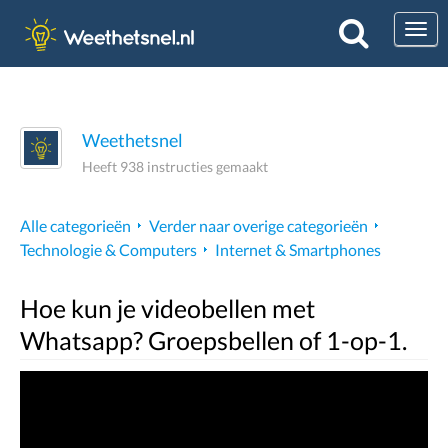
Togg
Weethetsnel
Heeft 938 instructies gemaakt
Alle categorieën
Verder naar overige categorieën
Technologie & Computers
Internet & Smartphones
Hoe kun je videobellen met
Whatsapp? Groepsbellen of 1-op-1.