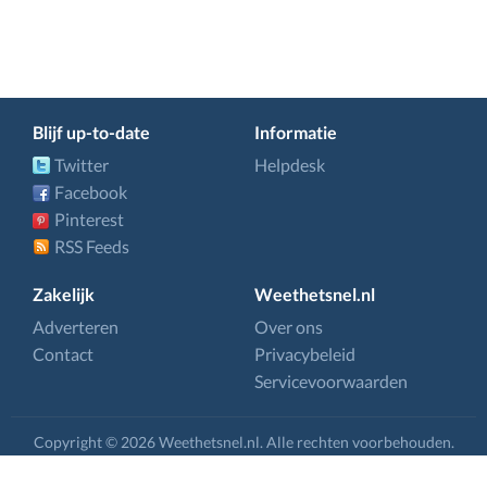
Blijf up-to-date
Informatie
Twitter
Helpdesk
Facebook
Pinterest
RSS Feeds
Zakelijk
Weethetsnel.nl
Adverteren
Over ons
Contact
Privacybeleid
Servicevoorwaarden
Copyright © 2026 Weethetsnel.nl. Alle rechten voorbehouden.