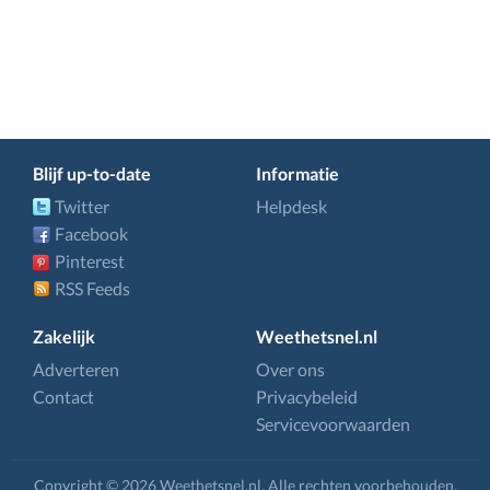
Blijf up-to-date
Informatie
Twitter
Helpdesk
Facebook
Pinterest
RSS Feeds
Zakelijk
Weethetsnel.nl
Adverteren
Over ons
Contact
Privacybeleid
Servicevoorwaarden
Copyright © 2026 Weethetsnel.nl. Alle rechten voorbehouden.