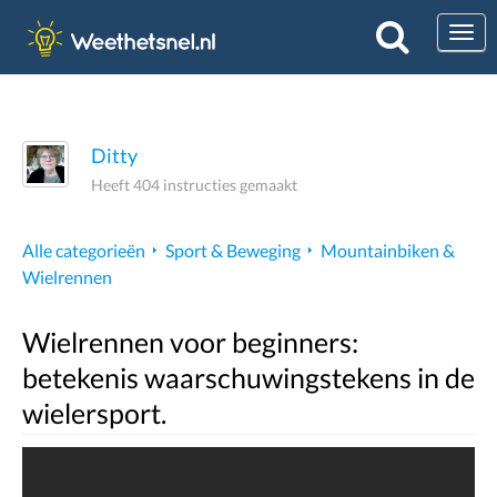
Togg
Ditty
Heeft 404 instructies gemaakt
Alle categorieën
Sport & Beweging
Mountainbiken &
Wielrennen
Wielrennen voor beginners:
betekenis waarschuwingstekens in de
wielersport.