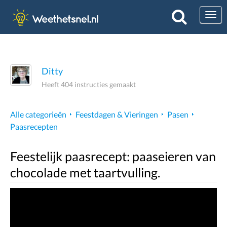
Togg
Ditty
Heeft 404 instructies gemaakt
Alle categorieën
Feestdagen & Vieringen
Pasen
Paasrecepten
Feestelijk paasrecept: paaseieren van
chocolade met taartvulling.