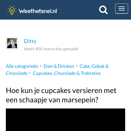
Togg
Ditty
Heeft 404 instructies gemaakt
Alle categorieën
Eten & Drinken
Cake, Gebak &
Chocolade
Cupcakes, Chocolade & Traktaties
Hoe kun je cupcakes versieren met
een schaapje van marsepein?