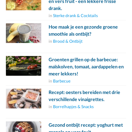
en vers fruit - een lekkere frisse
drank.
in
Sterke drank & Cocktails
Hoe maak je een gezonde groene
smoothie als ontbijt?
in
Brood & Ontbijt
Groenten grillen op de barbecue:
maïskolven, tomaat, aardappelen en
meer lekkers!
in
Barbecue
Recept: oesters bereiden met drie
verschillende vinaigrettes.
in
Borrelhapjes & Snacks
Gezond ontbijt recept: yoghurt met
granola en vers fruit.