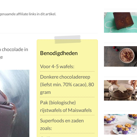
aamde affiliate links in dit artikel.
n chocolade in
Benodigdheden
ge
Voor 4-5 wafels:
Donkere chocoladereep
(liefst min. 70% cacao), 80
gram
Pak (biologische)
rijstwafels of Maiswafels
Superfoods en zaden
zoals: