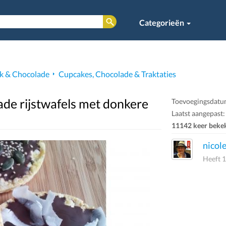
Categorieën
k & Chocolade
Cupcakes, Chocolade & Traktaties
de rijstwafels met donkere
Toevoegingsdatum
Laatst aangepast:
11142 keer beke
nicol
Heeft 1