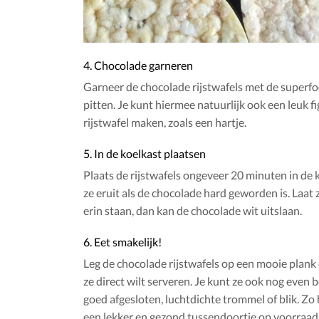
4. Chocolade garneren
Garneer de chocolade rijstwafels met de superfo
pitten. Je kunt hiermee natuurlijk ook een leuk f
rijstwafel maken, zoals een hartje.
5. In de koelkast plaatsen
Plaats de rijstwafels ongeveer 20 minuten in de 
ze eruit als de chocolade hard geworden is. Laat z
erin staan, dan kan de chocolade wit uitslaan.
6. Eet smakelijk!
Leg de chocolade rijstwafels op een mooie plank o
ze direct wilt serveren. Je kunt ze ook nog even 
goed afgesloten, luchtdichte trommel of blik. Zo h
een lekker en gezond tussendoortje op voorraad