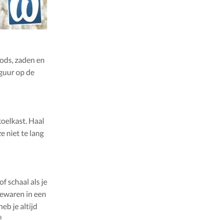
ods, zaden en
iguur op de
koelkast. Haal
e niet te lang
f schaal als je
bewaren in een
eb je altijd
!