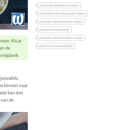
chocolade rijstwafels maken
rijstwafels met chocolade maken
gezonde tussendoortjes maken
gezond tussendoortje
gezonde tussendoortjes recept
voor. Als je
glutenvrij tussendoortje
van de
snijplank.
jstwafels.
an binnen naar
lade kan dan
 van de