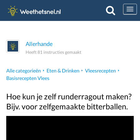
Togg
Allerhande
Heeft 81 instructies gemaakt
Alle categorieën
Eten & Drinken
Vleesrecepten
Basisrecepten Vlees
Hoe kun je zelf runderragout maken?
Bijv. voor zelfgemaakte bitterballen.