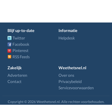
Blijf up-to-date
Informatie
Twitter
Helpdesk
Facebook
Pinterest
RSS Feeds
Zakelijk
Weethetsnel.nl
Adverteren
Over ons
Contact
Privacybeleid
Servicevoorwaarden
Copyright © 2026 Weethetsnel.nl. Alle rechten voorbehouden.