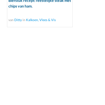
Biefstuk recept: feestelijke steak met
chips van ham.
van
Ditty
in
Kalkoen, Vlees & Vis