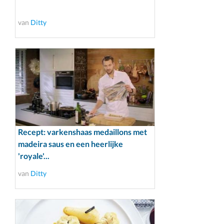
van
Ditty
Recept: varkenshaas medaillons met
madeira saus en een heerlijke
'royale'...
van
Ditty