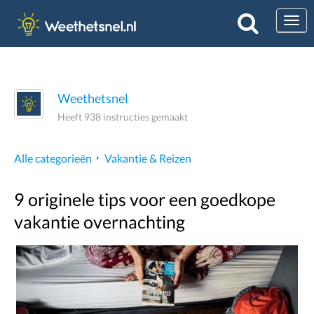
Togg
Weethetsnel
Heeft 938 instructies gemaakt
Alle categorieën
Vakantie & Reizen
9 originele tips voor een goedkope
vakantie overnachting