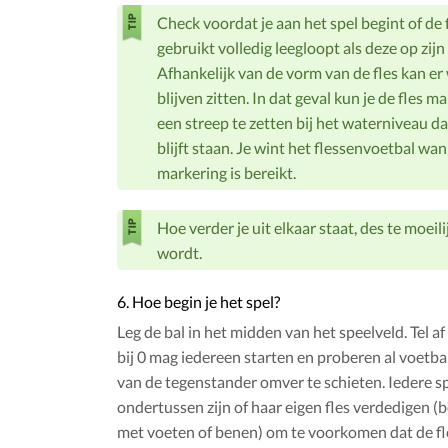
Check voordat je aan het spel begint of de f
gebruikt volledig leegloopt als deze op zijn 
Afhankelijk van de vorm van de fles kan er 
blijven zitten. In dat geval kun je de fles 
een streep te zetten bij het waterniveau dat
blijft staan. Je wint het flessenvoetbal wa
markering is bereikt.
Hoe verder je uit elkaar staat, des te moeili
wordt.
6. Hoe begin je het spel?
Leg de bal in het midden van het speelveld. Tel af 
bij 0 mag iedereen starten en proberen al voetbal
van de tegenstander omver te schieten. Iedere s
ondertussen zijn of haar eigen fles verdedigen 
met voeten of benen) om te voorkomen dat de f