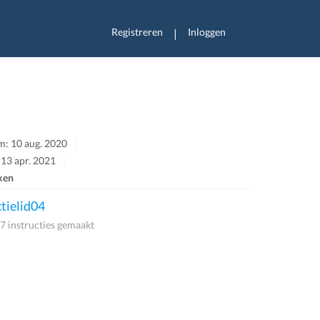
Registreren
Inloggen
|
: 10 aug. 2020
 13 apr. 2021
ken
tielid04
7 instructies gemaakt