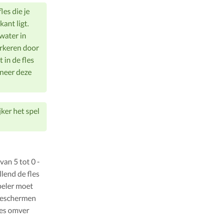
les die je
kant ligt.
water in
markeren door
 in de fles
nneer deze
jker het spel
van 5 tot 0 -
lend de fles
peler moet
(beschermen
les omver