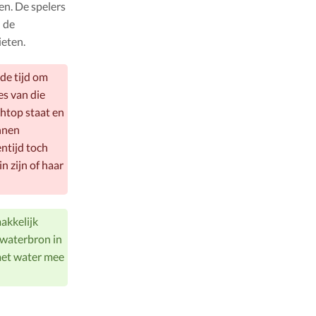
en. De spelers
 de
ieten.
 de tijd om
es van die
chtop staat en
unnen
entijd toch
n zijn of haar
akkelijk
 waterbron in
met water mee