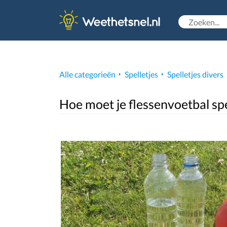
Alle categorieën
Spelletjes
Spelletjes divers
Hoe moet je flessenvoetbal sp