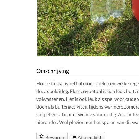
Omschrijving
Hoe je flessenvoetbal moet spelen en welke regels
deze speluitleg. Flessenvoetbal is een leuk buite
volwassenen. Het is ook leuk als spel voor oud
doen als buitenactiviteit tijdens warmere zomerd
simpel en je hebt er weinig voor nodig. Alle uitle
hieronder. Veel plezier met het spelen van dit wa
Bewaren
Afspeellijst