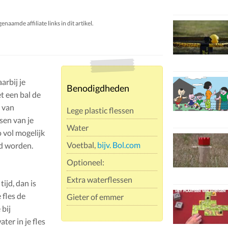
aamde affiliate links in dit artikel.
arbij je
Benodigdheden
t een bal de
l van
Lege plastic flessen
sen van je
Water
o vol mogelijk
Voetbal,
bijv. Bol.com
ld worden.
Optioneel:
Extra waterflessen
ijd, dan is
 fles de
Gieter of emmer
 bij
ter in je fles