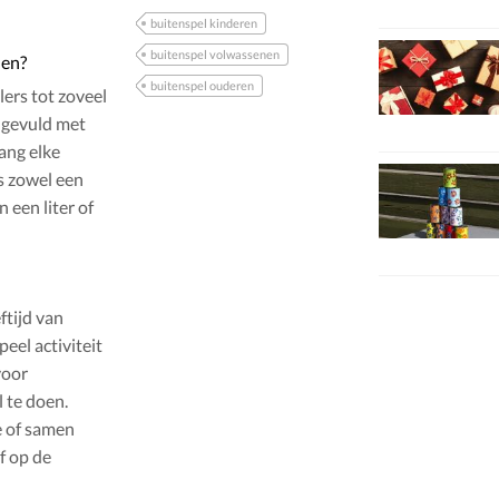
buitenspel kinderen
buitenspel volwassenen
len?
buitenspel ouderen
ers tot zoveel
s, gevuld met
lang elke
us zowel een
n een liter of
ftijd van
eel activiteit
voor
 te doen.
je of samen
f op de