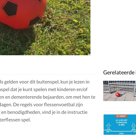
Gerelateerde 
 gelden voor dit buitenspel, kun je lezen in
nspel dat je kunt spelen met kinderen en/of
eren en dementerende bejaarden, om met hen te
agen. De regels voor flessenvoetbal zijn
g en benodigdheden, vind je in de instructie
terflessen spel.