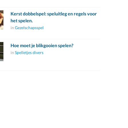
Kerst dobbelspel: speluitleg en regels voor
het spelen.
in
Gezelschapsspel
Hoe moet je blikgooien spelen?
in
Spelletjes divers