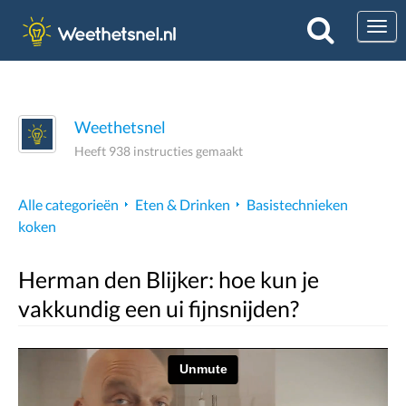
Togg
Weethetsnel
Heeft 938 instructies gemaakt
Alle categorieën
Eten & Drinken
Basistechnieken
koken
Herman den Blijker: hoe kun je
vakkundig een ui fijnsnijden?