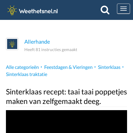
Togg
Allerhande
Heeft 81 instructies gemaakt
Alle categorieën
Feestdagen & Vieringen
Sinterklaas
Sinterklaas traktatie
Sinterklaas recept: taai taai poppetjes
maken van zelfgemaakt deeg.