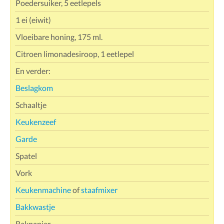
Poedersuiker, 5 eetlepels
1 ei (eiwit)
Vloeibare honing, 175 ml.
Citroen limonadesiroop, 1 eetlepel
En verder:
Beslagkom
Schaaltje
Keukenzeef
Garde
Spatel
Vork
Keukenmachine
of
staafmixer
Bakkwastje
Bakpapier