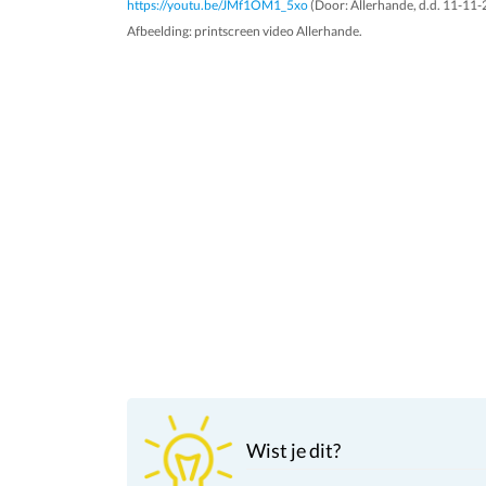
https://youtu.be/JMf1OM1_5xo
(Door: Allerhande, d.d. 11-11-2
Afbeelding: printscreen video Allerhande.
Wist je dit?