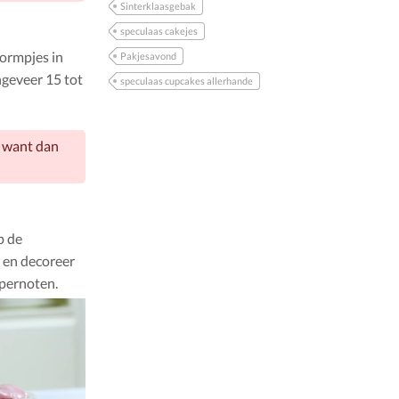
Sinterklaasgebak
speculaas cakejes
vormpjes in
Pakjesavond
geveer 15 tot
speculaas cupcakes allerhande
, want dan
p de
r en decoreer
epernoten.