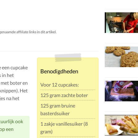
aamde affiliate links in dit artikel.
e een cupcake
Benodigdheden
 in het
n met boter en
Voor 12 cupcakes:
 knippen). Het
125 gram zachte boter
es na het
125 gram bruine
basterdsuiker
tuurlijk ook
1 zakje vanillesuiker (8
 op een
gram)