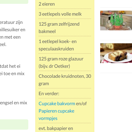
2 eieren
3 eetlepels volle melk
ratuur zijn
125 gram zelfrijzend
illesuiker en
bakmeel
en met een
1 eetlepel koek- en
eel.
speculaaskruiden
125 gram roze glazuur
tdat het ei
(bijv. dr Oetker)
i toe en mix
Chocolade kruidnoten, 30
gram
En verder:
mengsel en mix
Cupcake bakvorm
en/of
Papieren cupcake
vormpjes
evt. bakpapier en