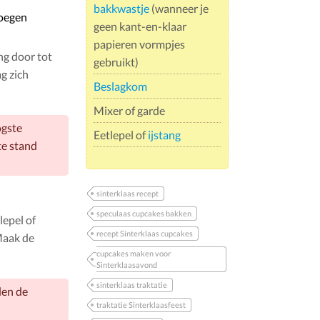
bakkwastje
(wanneer je
voegen
geen kant-en-klaar
papieren vormpjes
ng door tot
gebruikt)
g zich
Beslagkom
Mixer of garde
ogste
Eetlepel of
ijstang
te stand
sinterklaas recept
speculaas cupcakes bakken
lepel of
recept Sinterklaas cupcakes
Maak de
cupcakes maken voor
Sinterklaasavond
sinterklaas traktatie
len de
traktatie Sinterklaasfeest