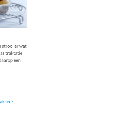
 strooi er wat
as traktatie
 daarop een
 bakken?