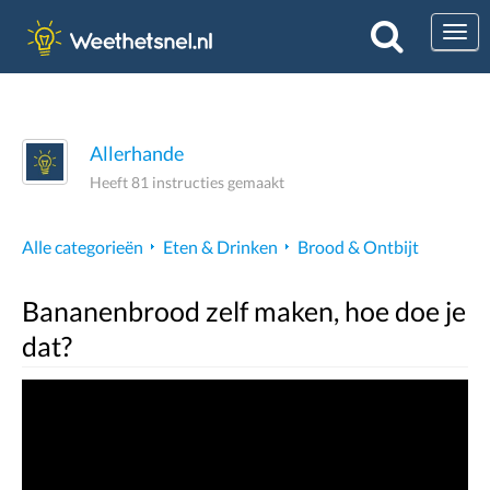
Togg
Allerhande
Heeft 81 instructies gemaakt
Alle categorieën
Eten & Drinken
Brood & Ontbijt
Bananenbrood zelf maken, hoe doe je
dat?