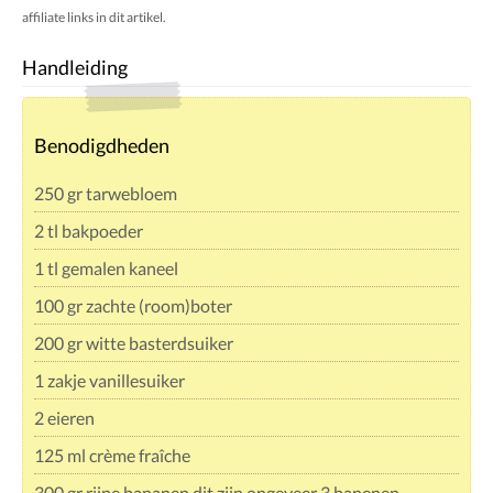
affiliate links in dit artikel.
Handleiding
Benodigdheden
250 gr tarwebloem
2 tl bakpoeder
1 tl gemalen kaneel
100 gr zachte (room)boter
200 gr witte basterdsuiker
1 zakje vanillesuiker
2 eieren
125 ml crème fraîche
300 gr rijpe bananen dit zijn ongeveer 3 banenen