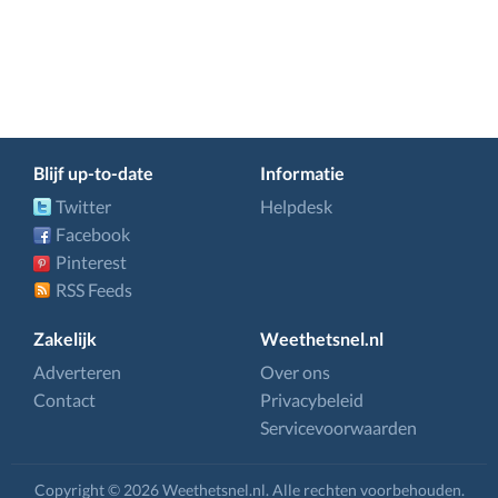
Blijf up-to-date
Informatie
Twitter
Helpdesk
Facebook
Pinterest
RSS Feeds
Zakelijk
Weethetsnel.nl
Adverteren
Over ons
Contact
Privacybeleid
Servicevoorwaarden
Copyright © 2026 Weethetsnel.nl. Alle rechten voorbehouden.