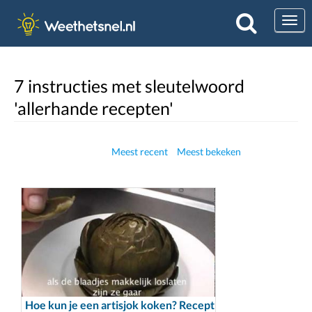
Togg
7 instructies met sleutelwoord
'allerhande recepten'
Meest recent
Meest bekeken
Hoe kun je een artisjok koken? Recept