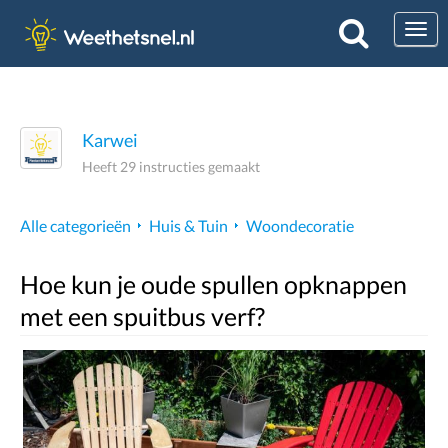
Togg
Karwei
Heeft 29 instructies gemaakt
Alle categorieën
Huis & Tuin
Woondecoratie
Hoe kun je oude spullen opknappen
met een spuitbus verf?