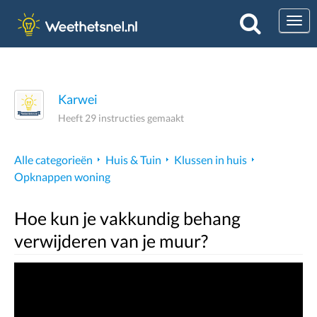
Togg
Karwei
Heeft 29 instructies gemaakt
Alle categorieën
Huis & Tuin
Klussen in huis
Opknappen woning
Hoe kun je vakkundig behang
verwijderen van je muur?