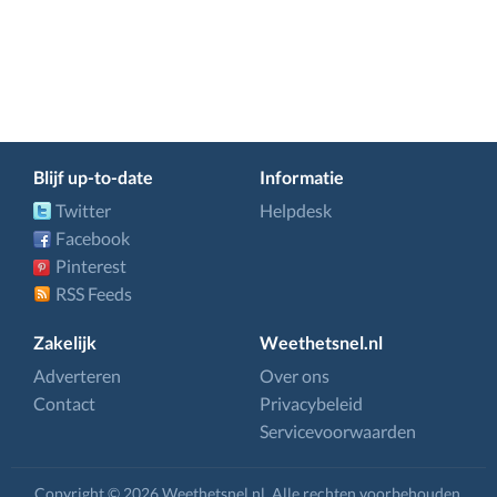
Blijf up-to-date
Informatie
Twitter
Helpdesk
Facebook
Pinterest
RSS Feeds
Zakelijk
Weethetsnel.nl
Adverteren
Over ons
Contact
Privacybeleid
Servicevoorwaarden
Copyright © 2026 Weethetsnel.nl. Alle rechten voorbehouden.