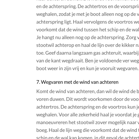
en de achterspring. De achtertros en de voorspri
weghalen, zodat je met je boot alleen nog op de 
achterspring ligt. Haal vervolgens de voortros weg
voorkomt dat de wind tussen het schip en de wa
Je hangt nu alleen nog op de achterspring. Zorg
stootwil achterop en haal de lijn over de kikker 
toe. Geef daarna langzaam gas achteruit, waarbij
van de kant wegdraait. Ben je voldoende ver weg 
boot weer in zijn vrij en kun je vooruit wegvaren.
7. Wegvaren met de wind van achteren
Komt de wind van achteren, dan wil de wind de 
voren duwen. Dit wordt voorkomen door de voor
achtertros. De achterspring en de voortros kun j
weghalen. Voor alle zekerheid haal je voordat je 
manoeuvreren het stootwil zover mogelijk naar 
boeg. Haal de lijn weg die voorkomt dat de wind
schip en de wal kan komen, in dit geval de achter