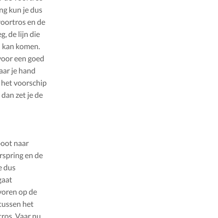
ng kun je dus
voortros en de
, de lijn die
l kan komen.
 voor een goed
naar je hand
 het voorschip
dan zet je de
boot naar
spring en de
e dus
gaat
voren op de
 tussen het
tros. Vaar nu