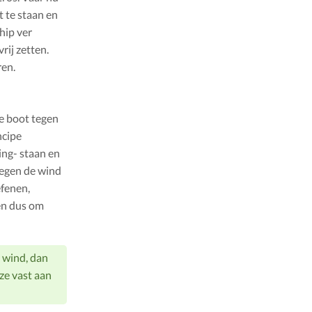
 te staan en
hip ver
rij zetten.
ren.
de boot tegen
ncipe
ing- staan en
 tegen de wind
efenen,
den dus om
l wind, dan
ze vast aan