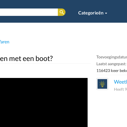
Categorieën
Varen
en met een boot?
Toevoegingsdatum
Laatst aangepast:
116423 keer bek
Weeth
Heeft 9