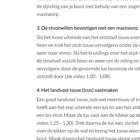
de zijreling van je boot met behulp van een zog
mastworp.
3. De stootwillen bevestigen met een mastworp
Sla het losse uiteinde van het stootwil touw over
heen en trek het stuk touw vervolgens onder de 
weer naar voren. Sla het kruislings over het stuk
de stootwil vastzit heen en weer om de reling en
vervolgens door de gevormde lus bovenop de rel
zichzelf door (zie video 1.00 - 1.08).
4. Het landvast touw (tros) vastmaken
Een goed landvast touw, ook wel meertouw of t
heeft aan het ene uiteinde een lus en aan het an
een los eind. Maak de lus vast aan de kikker op d
video 1.25 - 1.30). Trek daarna de lus aan, sla het
over de kikker op de wal en breng het touw weer
boot. Maak daarna het landvast touw stevig vast