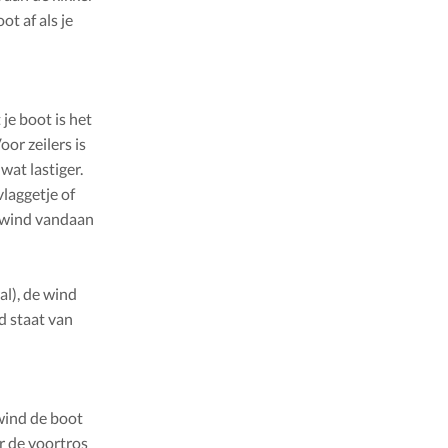
ot af als je
je boot is het
or zeilers is
at lastiger.
laggetje of
e wind vandaan
l), de wind
d staat van
 wind de boot
 de voortros