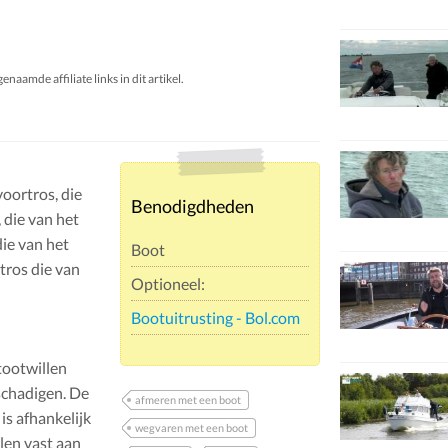
aamde affiliate links in dit artikel.
voortros, die
Benodigdheden
 die van het
die van het
Boot
tros die van
Optioneel:
Bootuitrusting - Bol.com
tootwillen
eschadigen. De
afmeren met een boot
s afhankelijk
wegvaren met een boot
len vast aan