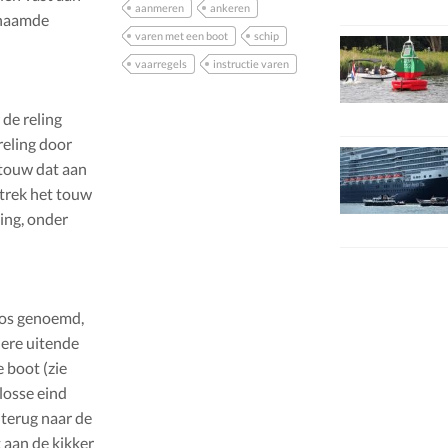
aanmeren
ankeren
enaamde
varen met een boot
schip
vaarregels
instructie varen
 de reling
reling door
 touw dat aan
 trek het touw
ing, onder
ros genoemd,
dere uitende
e boot (zie
 losse eind
 terug naar de
 aan de kikker