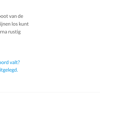
boot van de
ijnen los kunt
rna rustig
ord valt?
itgelegd.